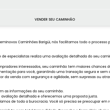
VENDER SEU CAMINHÃO
minovos Caminhões Barigüi, nós facilitamos todo o processo p
pe de especialistas realiza uma avaliação detalhada do seu ca
pradores interessados, seu caminhão tem maiores chances de
mentação para você, garantindo uma transação segura e sem 
or da venda com segurança e agilidade, sem surpresas ou atra
com as informações do seu caminhão.
 avaliação detalhada e oferecemos uma proposta justa.
idamos de toda a burocracia. Você só precisa se preocupar em