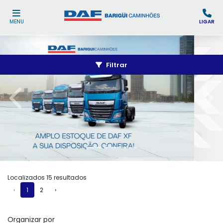
MENU
LIGAR
Filtrar
templates.template-01.components.carousel.texts.
temp
Localizados 15 resultados
‹
1
2
›
Organizar por