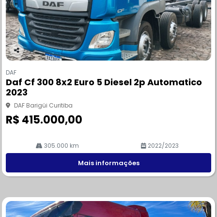
Co
m
DAF
pa
Daf Cf 300 8x2 Euro 5 Diesel 2p Automatico
rtil
2023
he
DAF Barigüi Curitiba
R$ 415.000,00
305.000 km
2022/2023
Mais informações