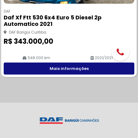
Co
m
DAF
pa
Daf Xf Ftt 530 6x4 Euro 5 Diesel 2p
rtil
Automatico 2021
he
DAF Barigüi Curitiba
R$ 343.000,00
548.000 km
2021/2021
Mais informações