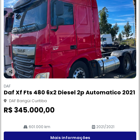
Co
m
DAF
pa
Daf Xf Fts 480 6x2 Diesel 2p Automatico 2021
rtil
he
DAF Barigüi Curitiba
R$ 345.000,00
601.000 km
2021/2021
Mais informações