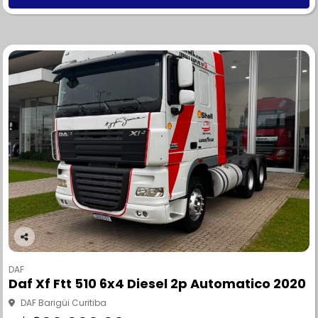
Co
m
DAF
pa
Daf Xf Ftt 510 6x4 Diesel 2p Automatico 2020
rtil
he
DAF Barigüi Curitiba