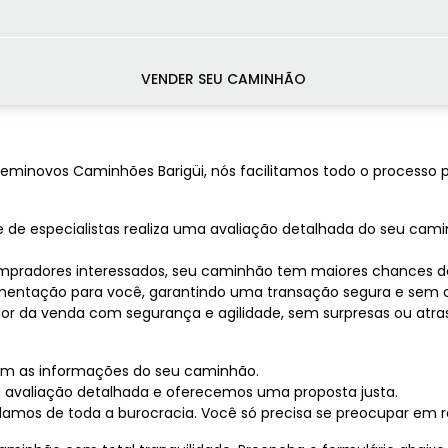
VENDER SEU CAMINHÃO
minovos Caminhões Barigüi, nós facilitamos todo o processo p
pe de especialistas realiza uma avaliação detalhada do seu ca
pradores interessados, seu caminhão tem maiores chances de
mentação para você, garantindo uma transação segura e sem 
or da venda com segurança e agilidade, sem surpresas ou atra
com as informações do seu caminhão.
 avaliação detalhada e oferecemos uma proposta justa.
idamos de toda a burocracia. Você só precisa se preocupar em