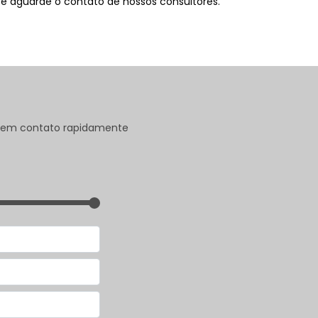
 e aguarde o contato de nossos consultores.
os em contato rapidamente