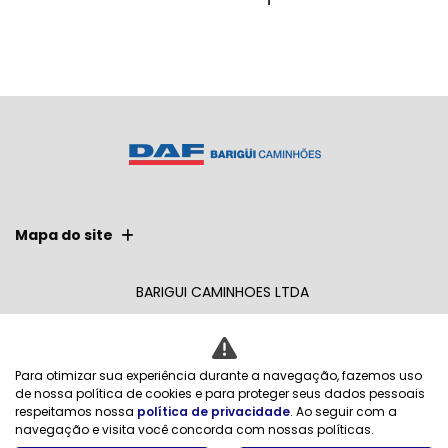
Mapa do site
BARIGUI CAMINHOES LTDA
CNPJ: 17.555.263/0006-74
Para otimizar sua experiência durante a navegação, fazemos uso
de nossa política de cookies e para proteger seus dados pessoais
Desacelere. Seu bem maior é a vida.
respeitamos nossa
política de privacidade
. Ao seguir com a
navegação e visita você concorda com nossas políticas.