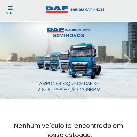
MENU
templates.template-01.components.carousel.texts.
temp
Nenhum veículo foi encontrado em
nosso estoque.