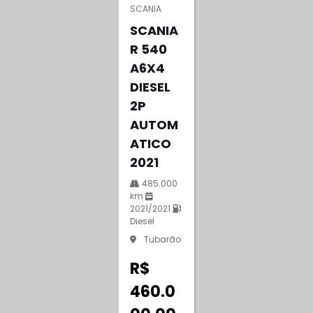
SCANIA
SCANIA
R 540
A6X4
DIESEL
2P
AUTOM
ATICO
2021
485.000
km
2021/2021
Diesel
Tubarão
R$
460.0