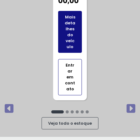
00,00
Mais
deta
lhes
do
veíc
ulo
Entr
ar
em
cont
ato
templates.template-01.components.carousel.texts.
tem
Veja todo o estoque