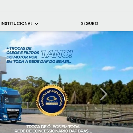
INSTITUCIONAL
SEGURO