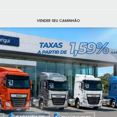
VENDER SEU CAMINHÃO