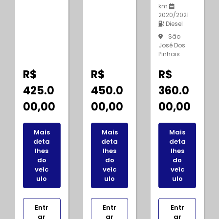
km
2020/2021
Diesel
São
José Dos
Pinhais
R$
R$
R$
425.0
450.0
360.0
00,00
00,00
00,00
Mais
Mais
Mais
deta
deta
deta
lhes
lhes
lhes
do
do
do
veíc
veíc
veíc
ulo
ulo
ulo
Entr
Entr
Entr
ar
ar
ar