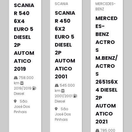
SCANIA
MERCEDES-
SCANIA
BENZ
SCANIA
R 540
MERCED
R 450
6X4
ES-
6X2
EURO 5
BENZ
EURO 5
DIESEL
ACTRO
DIESEL
2P
S
2P
AUTOM
M.BENZ/
AUTOM
ATICO
ACTRO
ATICO
2019
S
2001
758.000
2651S6X
km
545.000
2019/2019
4 DIESEL
km
Diesel
2001/2001
2P
Diesel
São
AUTOM
José Dos
São
Pinhais
ATICO
José Dos
Pinhais
2021
785.000