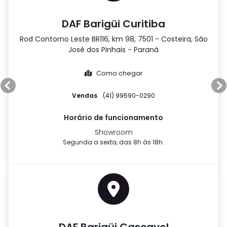
DAF Barigüi Curitiba
Rod Contorno Leste BR116, km 98, 7501 - Costeira, São
José dos Pinhais - Paraná
Como chegar
Anterior
P
Vendas
(41) 99590-0290
Horário de funcionamento
Showroom
Segunda a sexta, das 8h às 18h.